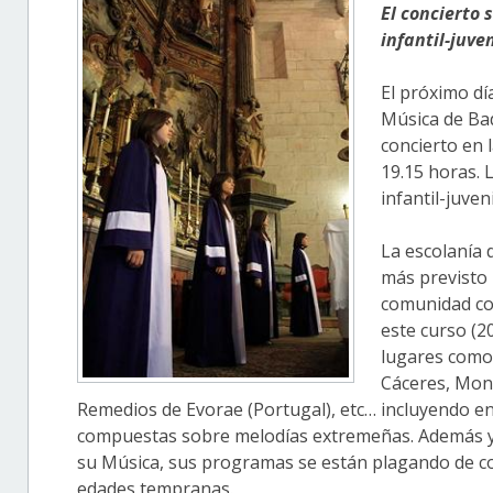
El concierto 
infantil-juven
El próximo dí
Música de Bad
concierto en 
19.15 horas. 
infantil-juven
La escolanía 
más previsto 
comunidad con
este curso (2
lugares como 
Cáceres, Mon
Remedios de Evorae (Portugal), etc… incluyendo e
compuestas sobre melodías extremeñas. Además y s
su Música, sus programas se están plagando de con
edades tempranas.